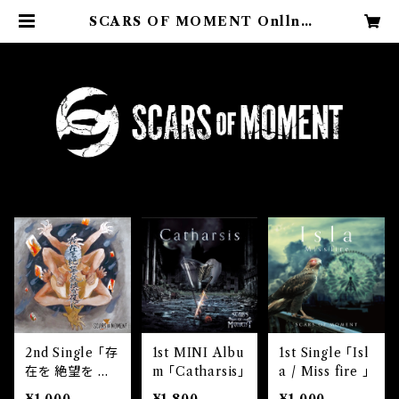
SCARS OF MOMENT Onllne
Shop
2nd Single 「存
1st MINI Albu
1st Single 「Isl
在を 絶望を 孤
m 「Catharsis」
a / Miss fire 」
独な夜に」