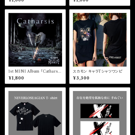
¥1,000
¥1,000
1st MINI Album 「Catharsi
スカモン キャラTシャツワンピ
s」
¥1,800
¥3,300