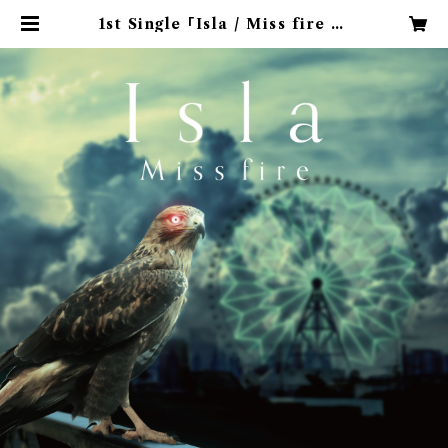
1st Single 「Isla / Miss fire 」 |
SCARS OF MOMENT Onllne
Shop