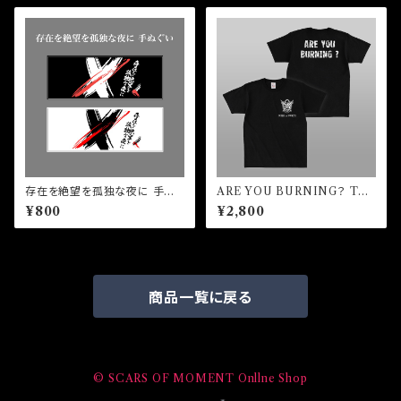
存在を絶望を孤独な夜に 手ぬぐ
ARE YOU BURNING？ Tシ
い
ャツ
¥800
¥2,800
商品一覧に戻る
© SCARS OF MOMENT Onllne Shop