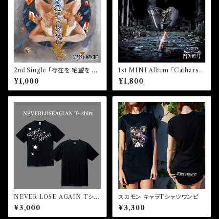
2nd Single 「存在を 絶望を 孤
1st MINI Album 「Catharsi
独な夜に」
s」
¥1,000
¥1,800
NEVER LOSE AGAIN Tシャ
スカモン キャラTシャツワンピ
ツ
¥3,000
¥3,300