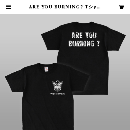
ARE YOU BURNING？ Tシャツ
| SCARS OF MOMENT Onlln
e Shop